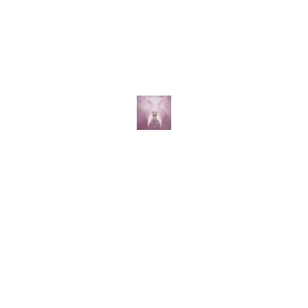
Magnetka | Andělské
Čistota bytí
pohlazení
2333
Kč
277
Kč
Čtěte více
Čtěte více
VYPRODÁNO!