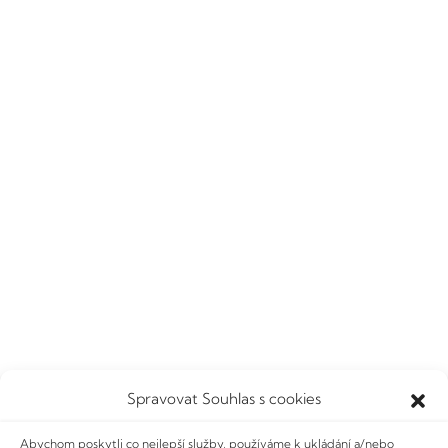
:-)
Ahoj 👋 Ráda Tě poznávám
Přihlaste se k odběru NOVÉHO obsahu
informací a aktuálních nabídek.
Nikdy vám nebudeme posílat spam ani sdílet vaši
e-mailovou adresu. Více se dozvíte v našich
Zásadách ochrany osobních údajů.
ArtOfSoul.cz | Michaela Němcová - oficiální prostor vědomého
Spravovat Souhlas s cookies
tvoření © 2012 - 2026
Abychom poskytli co nejlepší služby, používáme k ukládání a/nebo